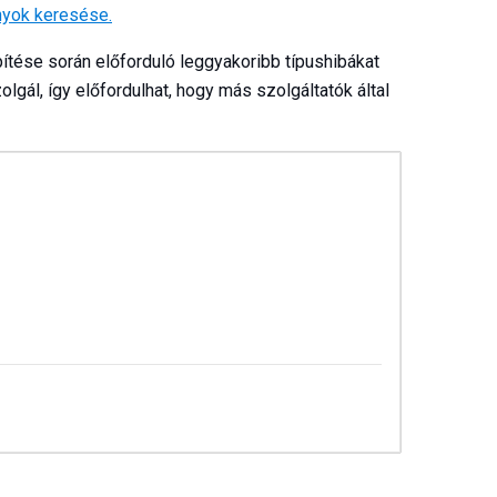
ányok keresése.
pítése során előforduló leggyakoribb típushibákat
lgál, így előfordulhat, hogy más szolgáltatók által