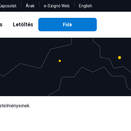
Kapcsolat
Árak
e-Szignó Web
English
(current)
(current)
s
Letöltés
Fiók
vetelményeinek.