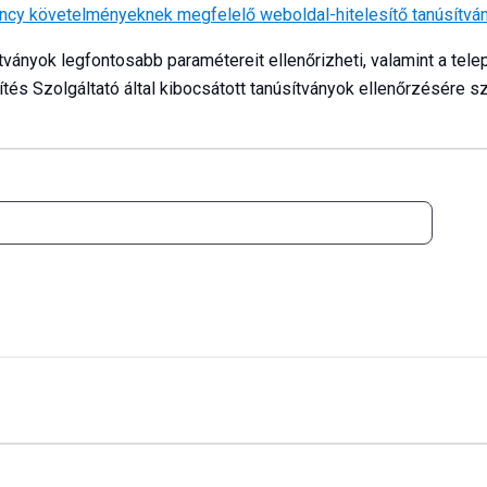
parency követelményeknek megfelelő weboldal-hitelesítő tanúsítv
ványok legfontosabb paramétereit ellenőrizheti, valamint a tele
tés Szolgáltató által kibocsátott tanúsítványok ellenőrzésére szo