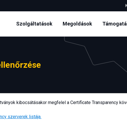
(current)
(current)
Szolgáltatások
Megoldások
Támogatá
llenőrzése
ítványok kibocsátásakor megfelel a Certificate Transparency kö
ncy szerverek listája.