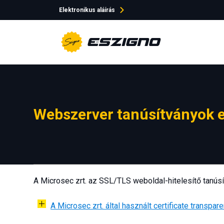
Elektronikus aláírás
e-Szignó
Webszerver tanúsítványok e
A Microsec zrt. az SSL/TLS weboldal-hitelesítő tanús
A Microsec zrt. által használt certificate transpare